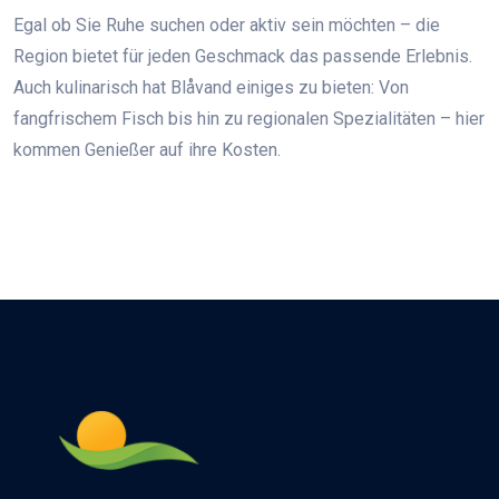
Egal ob Sie Ruhe suchen oder aktiv sein möchten – die
Region bietet für jeden Geschmack das passende Erlebnis.
Auch kulinarisch hat Blåvand einiges zu bieten: Von
fangfrischem Fisch bis hin zu regionalen Spezialitäten – hier
kommen Genießer auf ihre Kosten.