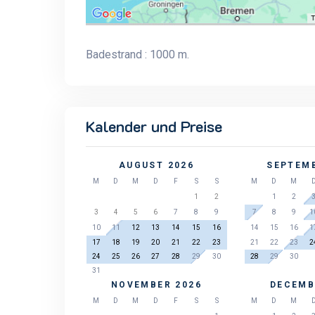
Badestrand : 1000 m.
Kalender und Preise
AUGUST 2026
SEPTEMB
M
D
M
D
F
S
S
M
D
M
1
2
1
2
3
4
5
6
7
8
9
7
8
9
1
10
11
12
13
14
15
16
14
15
16
1
17
18
19
20
21
22
23
21
22
23
2
24
25
26
27
28
29
30
28
29
30
31
NOVEMBER 2026
DECEMB
M
D
M
D
F
S
S
M
D
M