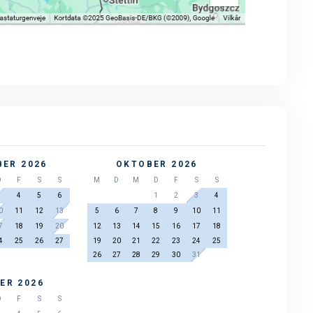
ER 2026
OKTOBER 2026
D
F
S
S
M
D
M
D
F
S
S
3
4
5
6
1
2
3
4
0
11
12
13
5
6
7
8
9
10
11
7
18
19
20
12
13
14
15
16
17
18
4
25
26
27
19
20
21
22
23
24
25
26
27
28
29
30
31
ER 2026
D
F
S
S