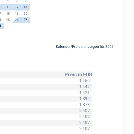
3
4
5
6
0
11
12
13
7
18
19
20
4
25
26
27
1
Kalender/Preise anzeigen für 2027
Preis in EUR
1.450,-
1.442,-
1.421,-
1.399,-
1.378,-
2.407,-
2.407,-
2.407,-
2.407,-