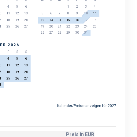
3
4
5
6
1
2
3
4
0
11
12
13
5
6
7
8
9
10
11
7
18
19
20
12
13
14
15
16
17
18
4
25
26
27
19
20
21
22
23
24
25
26
27
28
29
30
31
ER 2026
D
F
S
S
3
4
5
6
0
11
12
13
7
18
19
20
4
25
26
27
1
Kalender/Preise anzeigen für 2027
Preis in EUR