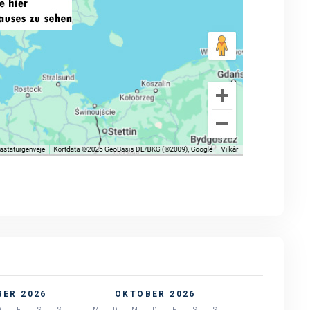
ER 2026
OKTOBER 2026
D
F
S
S
M
D
M
D
F
S
S