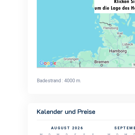
Badestrand : 4000 m.
Kalender und Preise
AUGUST 2026
SEPTEMB
M
D
M
D
F
S
S
M
D
M