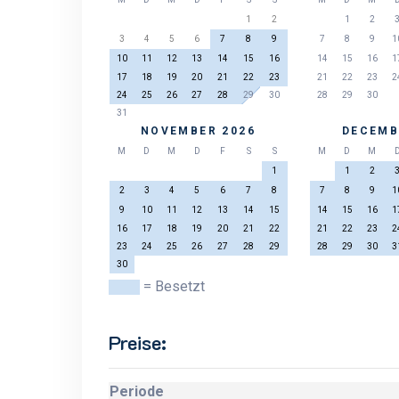
1
2
1
2
3
4
5
6
7
8
9
7
8
9
1
10
11
12
13
14
15
16
14
15
16
1
17
18
19
20
21
22
23
21
22
23
2
24
25
26
27
28
29
30
28
29
30
31
NOVEMBER 2026
DECEMB
M
D
M
D
F
S
S
M
D
M
1
1
2
2
3
4
5
6
7
8
7
8
9
1
9
10
11
12
13
14
15
14
15
16
1
16
17
18
19
20
21
22
21
22
23
2
23
24
25
26
27
28
29
28
29
30
3
30
= Besetzt
Preise:
Periode