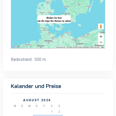
Badestrand : 500 m.
Kalender und Preise
AUGUST 2026
M
D
M
D
F
S
S
1
2