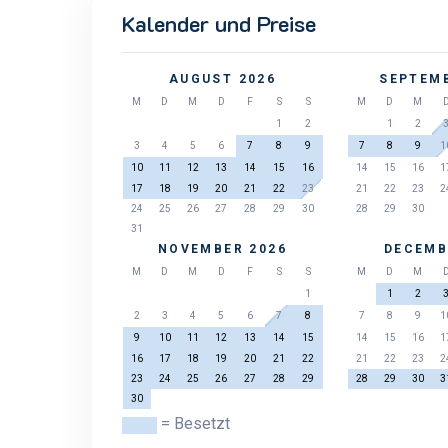
Kalender und Preise
AUGUST 2026
SEPTEMB
M
D
M
D
F
S
S
M
D
M
1
2
1
2
3
4
5
6
7
8
9
7
8
9
1
10
11
12
13
14
15
16
14
15
16
1
17
18
19
20
21
22
23
21
22
23
2
24
25
26
27
28
29
30
28
29
30
31
NOVEMBER 2026
DECEMB
M
D
M
D
F
S
S
M
D
M
1
1
2
2
3
4
5
6
7
8
7
8
9
1
9
10
11
12
13
14
15
14
15
16
1
16
17
18
19
20
21
22
21
22
23
2
23
24
25
26
27
28
29
28
29
30
3
30
= Besetzt