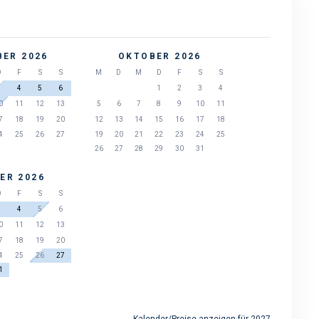
ER 2026
OKTOBER 2026
D
F
S
S
M
D
M
D
F
S
S
3
4
5
6
1
2
3
4
0
11
12
13
5
6
7
8
9
10
11
7
18
19
20
12
13
14
15
16
17
18
4
25
26
27
19
20
21
22
23
24
25
26
27
28
29
30
31
ER 2026
D
F
S
S
3
4
5
6
0
11
12
13
7
18
19
20
4
25
26
27
1