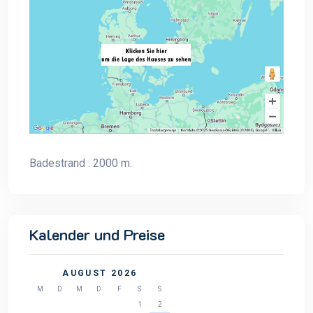
Badestrand : 2000 m.
Kalender und Preise
AUGUST 2026
M
D
M
D
F
S
S
1
2