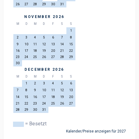
26
27
28
29
30
31
NOVEMBER 2026
M
D
M
D
F
S
S
1
2
3
4
5
6
7
8
9
10
11
12
13
14
15
16
17
18
19
20
21
22
23
24
25
26
27
28
29
30
DECEMBER 2026
M
D
M
D
F
S
S
1
2
3
4
5
6
7
8
9
10
11
12
13
14
15
16
17
18
19
20
21
22
23
24
25
26
27
28
29
30
31
= Besetzt
Kalender/Preise anzeigen für 2027