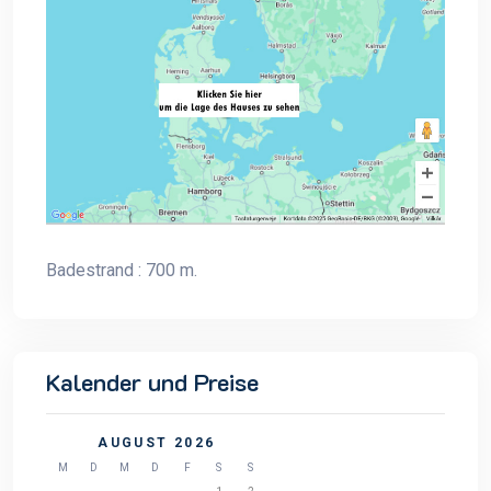
Badestrand : 700 m.
Kalender und Preise
AUGUST 2026
M
D
M
D
F
S
S