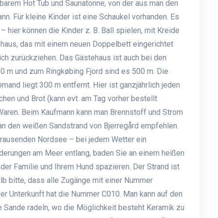
zbarem Hot Tub und Saunatonne, von der aus man den
. Für kleine Kinder ist eine Schaukel vorhanden. Es
 hier können die Kinder z. B. Ball spielen, mit Kreide
ehaus, das mit einem neuen Doppelbett eingerichtet
sich zurückziehen. Das Gästehaus ist auch bei den
50 m und zum Ringkøbing Fjord sind es 500 m. Die
and liegt 300 m entfernt. Hier ist ganzjährlich jeden
hen und Brot (kann evt. am Tag vorher bestellt
 Waren. Beim Kaufmann kann man Brennstoff und Strom
 an den weißen Sandstrand von Bjerregård empfehlen.
brausenden Nordsee – bei jedem Wetter ein
nderungen am Meer entlang, baden Sie an einem heißen
er Familie und Ihrem Hund spazieren. Der Strand ist
alb bitte, dass alle Zugänge mit einer Nummer
er Unterkunft hat die Nummer C010. Man kann auf den
Sande radeln, wo die Möglichkeit besteht Keramik zu