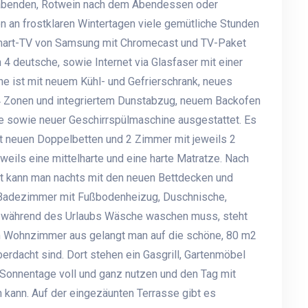
mabenden, Rotwein nach dem Abendessen oder
an frostklaren Wintertagen viele gemütliche Stunden
Smart-TV von Samsung mit Chromecast und TV-Paket
4 deutsche, sowie Internet via Glasfaser mit einer
e ist mit neuem Kühl- und Gefrierschrank, neues
 4 Zonen und integriertem Dunstabzug, neuem Backofen
e sowie neuer Geschirrspülmaschine ausgestattet. Es
t neuen Doppelbetten und 2 Zimmer mit jeweils 2
eweils eine mittelharte und eine harte Matratze. Nach
ft kann man nachts mit den neuen Bettdecken und
1 Badezimmer mit Fußbodenheizug, Duschnische,
n während des Urlaubs Wäsche waschen muss, steht
m Wohnzimmer aus gelangt man auf die schöne, 80 m2
rdacht sind. Dort stehen ein Gasgrill, Gartenmöbel
 Sonnentage voll und ganz nutzen und den Tag mit
 kann. Auf der eingezäunten Terrasse gibt es