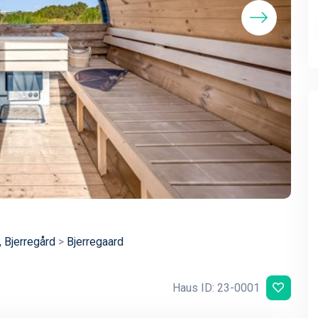
 Bjerregård
>
Bjerregaard
Haus ID: 23-0001