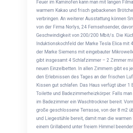
Feuer im Kaminofen kann man mit langen Fil
warmem Kakao und frisch gebackenen Brötchen 
verbringen. An weiterer Ausstattung können 
von der Firma Norlys, 24 Fernsehsender, davon 
Geschwindigkeit von 200/200 Mbit/s. Die Küch
Induktionskochfeld der Marke Tesla Elica mit
der Marke Siemens mit eingebauter Mikrowell
gibt insgesamt 4 Schlafzimmer – 2 Zimmer mi
neuen Einzelbetten. In allen Zimmern gibt es j
den Erlebnissen des Tages an der frischen Lu
Kissen gut schlafen. Das Haus verfügt über 
Toilette und Badezimmerheizkörper. Falls ma
im Badezimmer ein Waschtrockner bereit. Vo
große geschlossene Terrasse, von der 8 m2 übe
und Liegestühle bereit, damit man die warmen
einem Grillabend unter freiem Himmel beenden