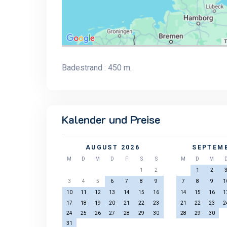
Badestrand : 450 m.
Kalender und Preise
AUGUST 2026
SEPTEMB
M
D
M
D
F
S
S
M
D
M
1
2
1
2
3
4
5
6
7
8
9
7
8
9
1
10
11
12
13
14
15
16
14
15
16
1
17
18
19
20
21
22
23
21
22
23
2
24
25
26
27
28
29
30
28
29
30
31