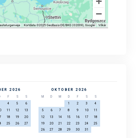
ER 2026
OKTOBER 2026
D
F
S
S
M
D
M
D
F
S
S
3
4
5
6
1
2
3
4
0
11
12
13
5
6
7
8
9
10
11
7
18
19
20
12
13
14
15
16
17
18
4
25
26
27
19
20
21
22
23
24
25
26
27
28
29
30
31