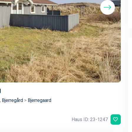
d
 Bjerregård
>
Bjerregaard
Haus ID: 23-1247