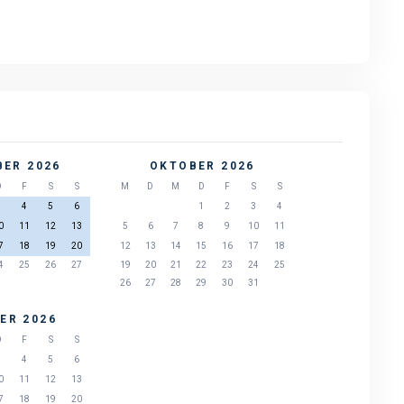
ER 2026
OKTOBER 2026
D
F
S
S
M
D
M
D
F
S
S
3
4
5
6
1
2
3
4
0
11
12
13
5
6
7
8
9
10
11
7
18
19
20
12
13
14
15
16
17
18
4
25
26
27
19
20
21
22
23
24
25
26
27
28
29
30
31
ER 2026
D
F
S
S
3
4
5
6
0
11
12
13
7
18
19
20