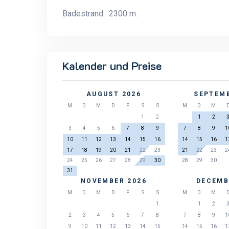
Badestrand : 2300 m.
Kalender und Preise
AUGUST 2026
SEPTEMB
M
D
M
D
F
S
S
M
D
M
1
2
1
2
3
4
5
6
7
8
9
7
8
9
1
10
11
12
13
14
15
16
14
15
16
1
17
18
19
20
21
22
23
21
22
23
2
24
25
26
27
28
29
30
28
29
30
31
NOVEMBER 2026
DECEMB
M
D
M
D
F
S
S
M
D
M
1
1
2
2
3
4
5
6
7
8
7
8
9
1
9
10
11
12
13
14
15
14
15
16
1