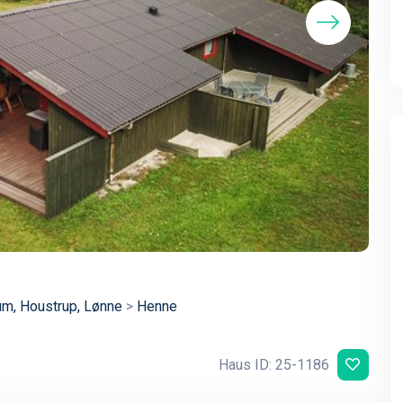
um, Houstrup, Lønne
>
Henne
Haus ID: 25-1186