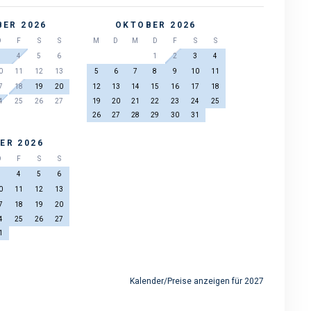
ER 2026
OKTOBER 2026
D
F
S
S
M
D
M
D
F
S
S
3
4
5
6
1
2
3
4
0
11
12
13
5
6
7
8
9
10
11
7
18
19
20
12
13
14
15
16
17
18
4
25
26
27
19
20
21
22
23
24
25
26
27
28
29
30
31
ER 2026
D
F
S
S
3
4
5
6
0
11
12
13
7
18
19
20
4
25
26
27
1
Kalender/Preise anzeigen für 2027