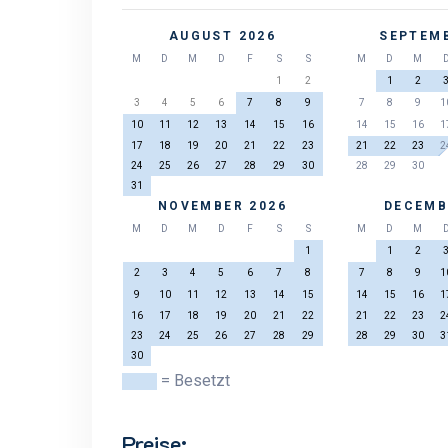
AUGUST 2026
SEPTEMB
M
D
M
D
F
S
S
M
D
M
1
2
1
2
3
4
5
6
7
8
9
7
8
9
1
10
11
12
13
14
15
16
14
15
16
1
17
18
19
20
21
22
23
21
22
23
2
24
25
26
27
28
29
30
28
29
30
31
NOVEMBER 2026
DECEMB
M
D
M
D
F
S
S
M
D
M
1
1
2
2
3
4
5
6
7
8
7
8
9
1
9
10
11
12
13
14
15
14
15
16
1
16
17
18
19
20
21
22
21
22
23
2
23
24
25
26
27
28
29
28
29
30
3
30
= Besetzt
Preise: