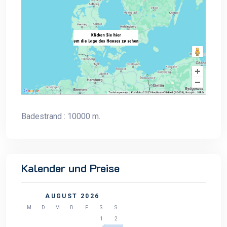
Badestrand : 10000 m.
Kalender und Preise
AUGUST 2026
M
D
M
D
F
S
S
1
2