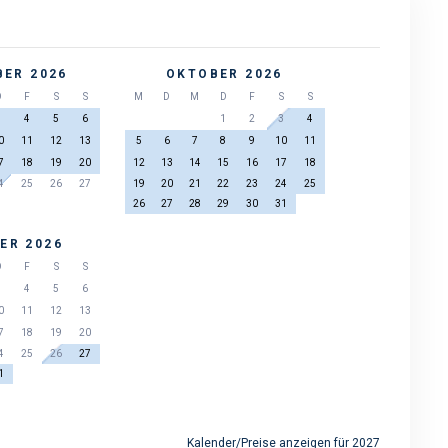
ER 2026
OKTOBER 2026
D
F
S
S
M
D
M
D
F
S
S
3
4
5
6
1
2
3
4
0
11
12
13
5
6
7
8
9
10
11
7
18
19
20
12
13
14
15
16
17
18
4
25
26
27
19
20
21
22
23
24
25
26
27
28
29
30
31
ER 2026
D
F
S
S
3
4
5
6
0
11
12
13
7
18
19
20
4
25
26
27
1
Kalender/Preise anzeigen für 2027