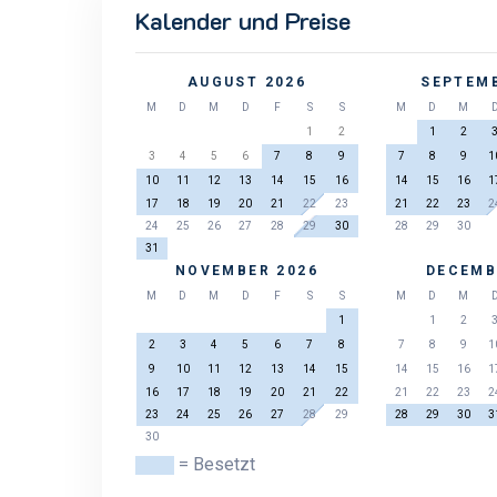
Kalender und Preise
AUGUST 2026
SEPTEMB
M
D
M
D
F
S
S
M
D
M
1
2
1
2
3
4
5
6
7
8
9
7
8
9
1
10
11
12
13
14
15
16
14
15
16
1
17
18
19
20
21
22
23
21
22
23
2
24
25
26
27
28
29
30
28
29
30
31
NOVEMBER 2026
DECEMB
M
D
M
D
F
S
S
M
D
M
1
1
2
2
3
4
5
6
7
8
7
8
9
1
9
10
11
12
13
14
15
14
15
16
1
16
17
18
19
20
21
22
21
22
23
2
23
24
25
26
27
28
29
28
29
30
3
30
= Besetzt