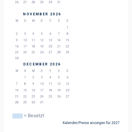
26
27
28
29
30
31
NOVEMBER 2026
M
D
M
D
F
S
S
1
2
3
4
5
6
7
8
9
10
11
12
13
14
15
16
17
18
19
20
21
22
23
24
25
26
27
28
29
30
DECEMBER 2026
M
D
M
D
F
S
S
1
2
3
4
5
6
7
8
9
10
11
12
13
14
15
16
17
18
19
20
21
22
23
24
25
26
27
28
29
30
31
= Besetzt
Kalender/Preise anzeigen für 2027