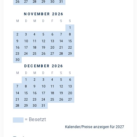
26
27
28
29
30
31
NOVEMBER 2026
M
D
M
D
F
S
S
1
2
3
4
5
6
7
8
9
10
11
12
13
14
15
16
17
18
19
20
21
22
23
24
25
26
27
28
29
30
DECEMBER 2026
M
D
M
D
F
S
S
1
2
3
4
5
6
7
8
9
10
11
12
13
14
15
16
17
18
19
20
21
22
23
24
25
26
27
28
29
30
31
= Besetzt
Kalender/Preise anzeigen für 2027