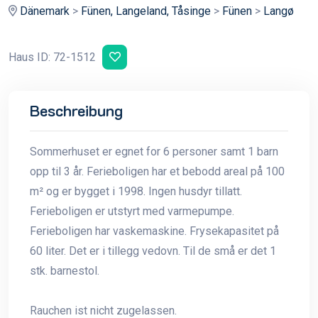
Dänemark
>
Fünen, Langeland, Tåsinge
>
Fünen
>
Langø
Haus ID: 72-1512
Beschreibung
Sommerhuset er egnet for 6 personer samt 1 barn
opp til 3 år. Ferieboligen har et bebodd areal på 100
m² og er bygget i 1998. Ingen husdyr tillatt.
Ferieboligen er utstyrt med varmepumpe.
Ferieboligen har vaskemaskine. Frysekapasitet på
60 liter. Det er i tillegg vedovn. Til de små er det 1
stk. barnestol.
Rauchen ist nicht zugelassen.