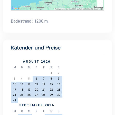
Badestrand : 1200 m.
Kalender und Preise
AUGUST 2026
M
D
M
D
F
S
S
1
2
3
4
5
6
7
8
9
10
11
12
13
14
15
16
17
18
19
20
21
22
23
24
25
26
27
28
29
30
31
SEPTEMBER 2026
M
D
M
D
F
S
S