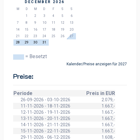
DECEMBER 2026
M
D
M
D
F
S
S
1
2
3
4
5
6
7
8
9
10
11
12
13
14
15
16
17
18
19
20
21
22
23
24
25
26
27
28
29
30
31
= Besetzt
Kalender/Preise anzeigen für 2027
Preise:
Periode
Preis in EUR
26-09-2026 - 03-10-2026
2.079,-
11-11-2026 - 18-11-2026
1.667,-
12-11-2026 - 19-11-2026
1.667,-
13-11-2026 - 20-11-2026
1.667,-
14-11-2026 - 21-11-2026
1.667,-
15-11-2026 - 22-11-2026
1.667,-
29-11-2026 - 06-12-2026
1.608,-