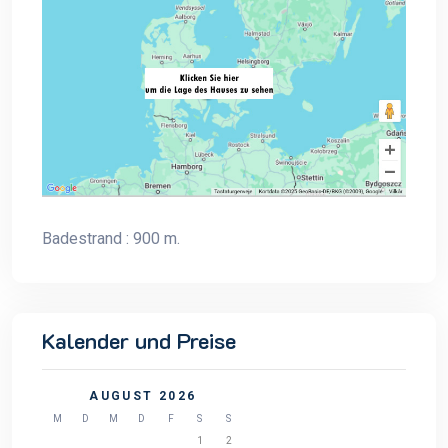
Badestrand : 900 m.
Kalender und Preise
AUGUST 2026
M
D
M
D
F
S
S
1
2