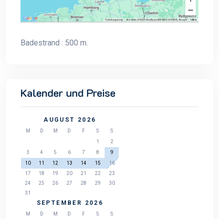
Badestrand : 500 m.
Kalender und Preise
AUGUST 2026
M
D
M
D
F
S
S
1
2
3
4
5
6
7
8
9
10
11
12
13
14
15
16
17
18
19
20
21
22
23
24
25
26
27
28
29
30
31
SEPTEMBER 2026
M
D
M
D
F
S
S