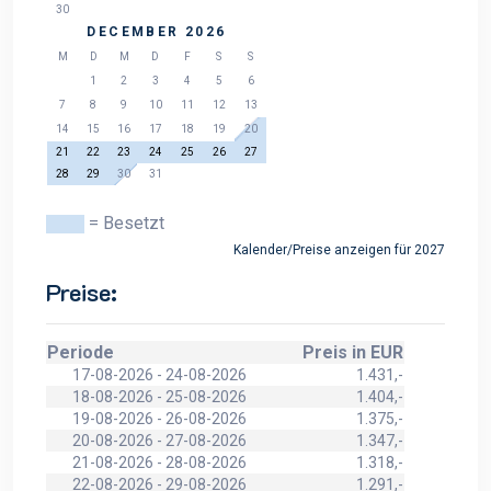
30
DECEMBER 2026
M
D
M
D
F
S
S
1
2
3
4
5
6
7
8
9
10
11
12
13
14
15
16
17
18
19
20
21
22
23
24
25
26
27
28
29
30
31
= Besetzt
Kalender/Preise anzeigen für 2027
Preise:
Periode
Preis in EUR
17-08-2026 - 24-08-2026
1.431,-
18-08-2026 - 25-08-2026
1.404,-
19-08-2026 - 26-08-2026
1.375,-
20-08-2026 - 27-08-2026
1.347,-
21-08-2026 - 28-08-2026
1.318,-
22-08-2026 - 29-08-2026
1.291,-