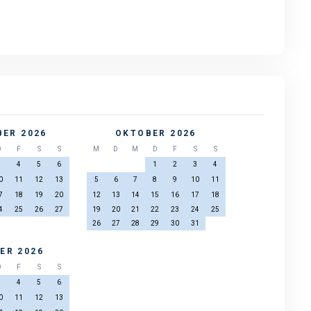
ER 2026
OKTOBER 2026
D
F
S
S
M
D
M
D
F
S
S
3
4
5
6
1
2
3
4
0
11
12
13
5
6
7
8
9
10
11
7
18
19
20
12
13
14
15
16
17
18
4
25
26
27
19
20
21
22
23
24
25
26
27
28
29
30
31
ER 2026
D
F
S
S
3
4
5
6
0
11
12
13