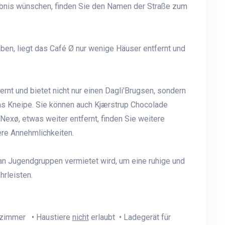
lebnis wünschen, finden Sie den Namen der Straße zum
en, liegt das Café Ø nur wenige Häuser entfernt und
rnt und bietet nicht nur einen Dagli'Brugsen, sondern
ns Kneipe. Sie können auch Kjærstrup Chocolade
 Nexø, etwas weiter entfernt, finden Sie weitere
re Annehmlichkeiten.
 an Jugendgruppen vermietet wird, um eine ruhige und
rleisten.
fzimmer • Haustiere
nicht
erlaubt • Ladegerät für