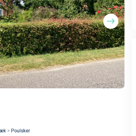
bæk
>
Poulsker