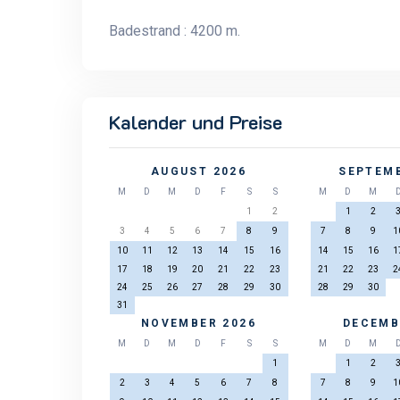
Badestrand : 4200 m.
Kalender und Preise
AUGUST 2026
SEPTEMB
M
D
M
D
F
S
S
M
D
M
1
2
1
2
3
4
5
6
7
8
9
7
8
9
1
10
11
12
13
14
15
16
14
15
16
1
17
18
19
20
21
22
23
21
22
23
2
24
25
26
27
28
29
30
28
29
30
31
NOVEMBER 2026
DECEMB
M
D
M
D
F
S
S
M
D
M
1
1
2
2
3
4
5
6
7
8
7
8
9
1