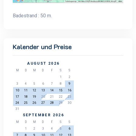
Badestrand : 50 m.
Kalender und Preise
AUGUST 2026
M
D
M
D
F
S
S
1
2
3
4
5
6
7
8
9
10
11
12
13
14
15
16
17
18
19
20
21
22
23
24
25
26
27
28
29
30
31
SEPTEMBER 2026
M
D
M
D
F
S
S
1
2
3
4
5
6
7
8
9
10
11
12
13