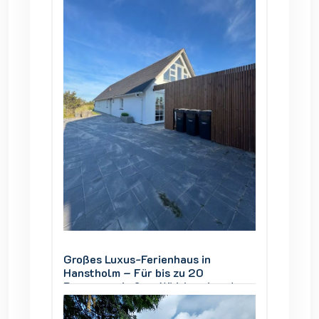
Großes Luxus-Ferienhaus in
Großes
Hanstholm – Für bis zu 20
Hansth
und
Personen, Außen-Whirlpool und
Person
Thy
Blick auf den Nationalpark Thy
Blick a