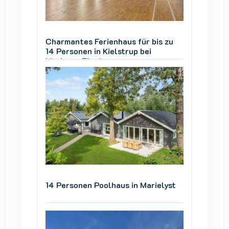
is zu
Charmantes Ferienhaus für bis zu
Charman
14 Personen in Kielstrup bei
14 Pers
Mariager Fjord
Mariage
ielyst
14 Personen Poolhaus in Marielyst
14 Pers