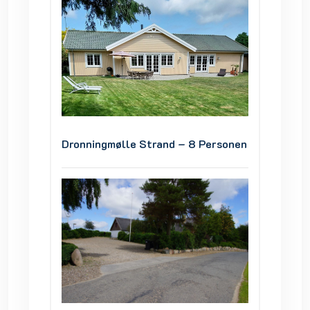
ersonen
Dronningmølle Strand – 8 Personen
Dronni