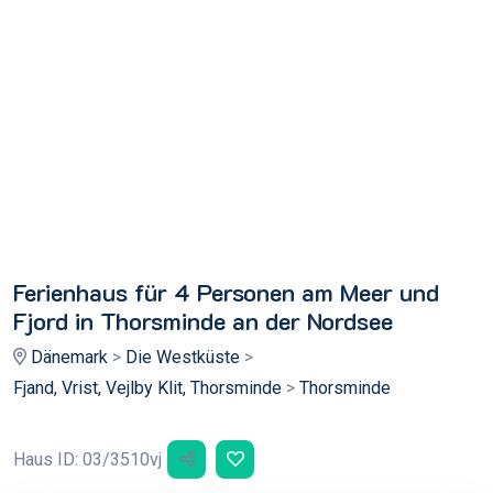
S
7
Ferienhaus für 4 Personen am Meer und
Fjord in Thorsminde an der Nordsee
Dänemark
>
Die Westküste
>
Fjand, Vrist, Vejlby Klit, Thorsminde
>
Thorsminde
Haus ID: 03/3510vj