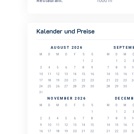
Restaurant:
1000 m
Kalender und Preise
AUGUST 2026
SEPTEMB
M
D
M
D
F
S
S
M
D
M
1
2
1
2
3
4
5
6
7
8
9
7
8
9
1
10
11
12
13
14
15
16
14
15
16
1
17
18
19
20
21
22
23
21
22
23
2
24
25
26
27
28
29
30
28
29
30
31
NOVEMBER 2026
DECEMB
M
D
M
D
F
S
S
M
D
M
1
1
2
2
3
4
5
6
7
8
7
8
9
1
9
10
11
12
13
14
15
14
15
16
1
16
17
18
19
20
21
22
21
22
23
2