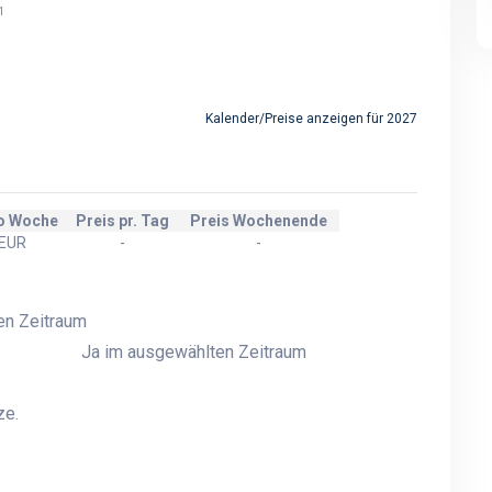
Überdachung und großer
Überdachung und großer
1
Rasenfläche vor dem Haus.
Rasenfläche vor dem Hau
Möglichkeit vieler
Möglichkeit vieler
Aktivitäten auf dem
Aktivitäten auf dem
Gelände.
Gelände.
Kalender/Preise anzeigen für 2027
ro Woche
Preis pr. Tag
Preis Wochenende
 EUR
-
-
en Zeitraum
Ja im ausgewählten Zeitraum
ze.