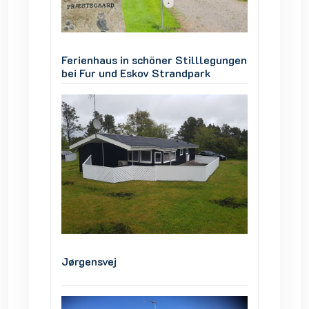
legungen
Ferienhaus in schöner Stilllegungen
Ferienh
k
bei Fur und Eskov Strandpark
bei Fur
Jørgensvej
Jørgen