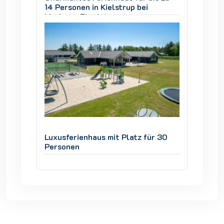
14 Personen in Kielstrup bei
14 Pers
Mariager Fjord
Mariage
ür 30
Luxusferienhaus mit Platz für 30
Luxusfe
Personen
Person