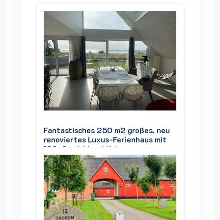
s, neu
Fantastisches 250 m2 großes, neu
Fantas
s mit
renoviertes Luxus-Ferienhaus mit
renovie
180-Grad-Meerblick
180-Gr