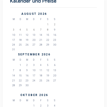
Kalender und Preise
AUGUST 2026
M
D
M
D
F
S
S
1
2
3
4
5
6
7
8
9
10
11
12
13
14
15
16
17
18
19
20
21
22
23
24
25
26
27
28
29
30
31
SEPTEMBER 2026
M
D
M
D
F
S
S
1
2
3
4
5
6
7
8
9
10
11
12
13
14
15
16
17
18
19
20
21
22
23
24
25
26
27
28
29
30
OKTOBER 2026
M
D
M
D
F
S
S
1
2
3
4