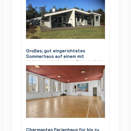
Großes, gut eingerichtetes
Großes,
Sommerhaus auf einem mit
Sommer
stück,
Heidekraut bedeckten Grundstück,
Heidek
Vesterø Læsø, 4 Zimmer, 8
Vester
Personen
Person
is zu
Charmantes Ferienhaus für bis zu
Charman