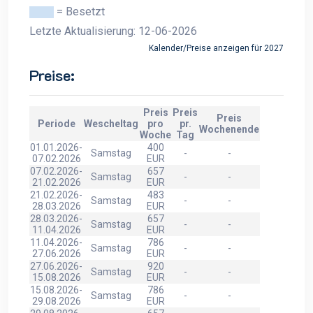
= Besetzt
Letzte Aktualisierung: 12-06-2026
Kalender/Preise anzeigen für 2027
Preise:
Preis
Preis
Preis
Periode
Wescheltag
pro
pr.
Wochenende
Woche
Tag
01.01.2026-
400
Samstag
-
-
07.02.2026
EUR
07.02.2026-
657
Samstag
-
-
21.02.2026
EUR
21.02.2026-
483
Samstag
-
-
28.03.2026
EUR
28.03.2026-
657
Samstag
-
-
11.04.2026
EUR
11.04.2026-
786
Samstag
-
-
27.06.2026
EUR
27.06.2026-
920
Samstag
-
-
15.08.2026
EUR
15.08.2026-
786
Samstag
-
-
29.08.2026
EUR