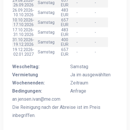
29.08.2026-
657
Samstag
-
-
26.09.2026
EUR
26.09.2026-
483
Samstag
-
-
10.10.2026
EUR
10.10.2026-
657
Samstag
-
-
17.10.2026
EUR
17.10.2026-
483
Samstag
-
-
31.10.2026
EUR
31.10.2026-
400
Samstag
-
-
19.12.2026
EUR
19.12.2026-
657
Samstag
-
-
02.01.2027
EUR
Wescheltag:
Samstag
Vermietung
Ja im ausgewählten
Wochenenden:
Zeitraum
Bedingungen:
Anfrage
an
jensen.ivan@me.com
Die Reinigung nach der Abreise ist im Preis
inbegriffen.