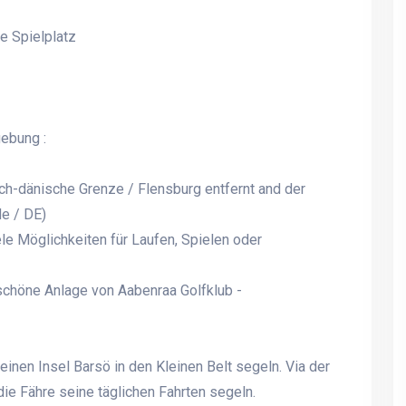
e Spielplatz
ebung :
ch-dänische Grenze / Flensburg entfernt and der
e / DE)
ele Möglichkeiten für Laufen, Spielen oder
Willkommen zum
Willkommen zum
 schöne Anlage von Aabenraa Golfklub -
toskanischen Ferientraum
toskanischen Ferientrau
einen Insel Barsö in den Kleinen Belt segeln. Via der
e Fähre seine täglichen Fahrten segeln.