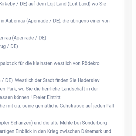
t Kirkeby / DE) auf dem Löjt Land (Loit Land) wo Sie
n Aabenraa (Apenrade / DE), die übrigens einer von
Gemütliches
Gemütliches
Familienferienhaus direkt am
Familienferienhaus direk
nraa (Apenrade / DE)
Strand, in ruhiger
Strand, in ruhiger
Ferienhausgegend, mit
Ferienhausgegend, mit
ug / DE)
Panoramablick über die
Panoramablick über die
Genner Bucht.
Genner Bucht.
alot.dk für die kleinsten westlich von Rödekro
/ DE). Westlich der Stadt finden Sie Haderslev
n Park, wo Sie die herrliche Landschaft in der
ssen können ! Freier Eintritt
ie mit u.a. seine gemütliche Gehstrasse auf jeden Fall
ppler Schanzen) und die alte Mühle bei Sönderborg
artigen Einblick in den Krieg zwischen Dänemark und