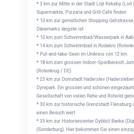
* 3 km zur Mitte in der Stadt Löjt Kirkeby (Loi
Supermärkte, Pizzaria und Grill-Café finden
* 10 km zur gemütlichen Shopping Gehstrasse i
Dänemarks längste ist
* 10 km zum Schwimmbad/Wasserpark in Aabe
* 14 km zum Schwimmbad in Rödekro (Rotenkr
* Put-and-take-Seen im Umkreis von 12 km.
* 18 km zum grossen Indoor-Spielbereich Jump
(Rotenkrug / DE)
* 23 km zur Domstadt Haderslev (Hadersleben 
Dyrepark. Ein grossen und schönen eingezäunte
Gesellschaft von vielen Rehe und Rotwild genie
* 30 km zur historische Grenzstadt Flensburg d
einen Besuch wert
* 35 km zur Historiencenter Dybböl Banke (Dü
(Sonderburg). Hier bekommen Sie einen einzig