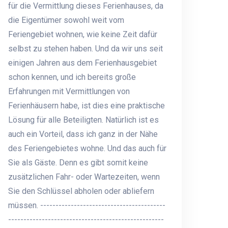
für die Vermittlung dieses Ferienhauses, da
die Eigentümer sowohl weit vom
Feriengebiet wohnen, wie keine Zeit dafür
selbst zu stehen haben. Und da wir uns seit
einigen Jahren aus dem Ferienhausgebiet
schon kennen, und ich bereits große
Erfahrungen mit Vermittlungen von
Ferienhäusern habe, ist dies eine praktische
Lösung für alle Beteiligten. Natürlich ist es
auch ein Vorteil, dass ich ganz in der Nähe
des Feriengebietes wohne. Und das auch für
Sie als Gäste. Denn es gibt somit keine
lick über Kleine Belt : Vom Ferienhaus und alle Terrassen habe
zusätzlichen Fahr- oder Wartezeiten, wenn
haften Blick auf den Kleinen Belt und schöne Naturgebiete. Die
Sie den Schlüssel abholen oder abliefern
n für viel natürliches Licht im Haus
müssen. -----------------------------------------
---------------------------------------------------