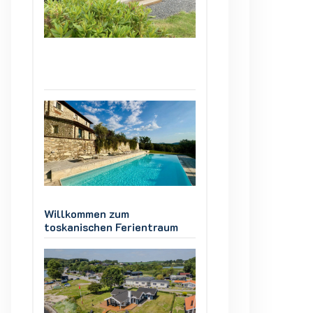
Willkommen zum
Willkommen zum
m
toskanischen Ferientraum
toskanischen Fer