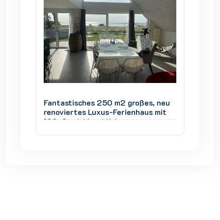
s, neu
Fantastisches 250 m2 großes, neu
Fantas
s mit
renoviertes Luxus-Ferienhaus mit
renovie
180-Grad-Meerblick
180-Gr