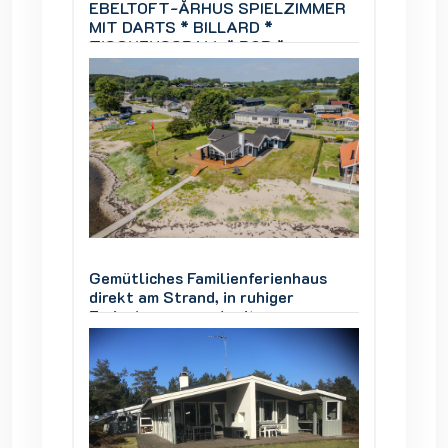
IMMER
EBELTOFT-ÅRHUS SPIELZIMMER
EBELT
MIT DARTS * BILLARD *
MIT DA
TISCHFUSSBALL * BOB *
TISCH
Infrarotsauna.
Infraro
aus
Gemütliches Familienferienhaus
Gemütl
direkt am Strand, in ruhiger
direkt 
Ferienhausgegend, mit
Ferien
ner
Panoramablick über die Genner
Panora
Bucht.
Bucht.