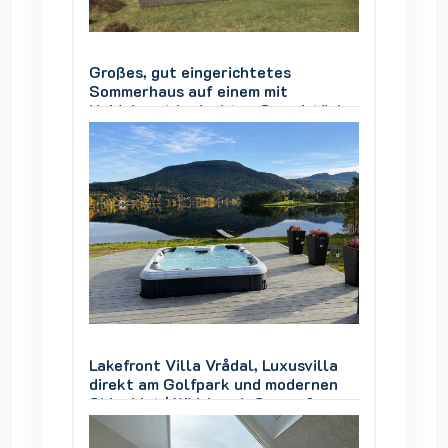
Großes, gut eingerichtetes
Großes,
Sommerhaus auf einem mit
Sommer
stück,
Heidekraut bedeckten Grundstück,
Heidek
Vesterø Læsø, 4 Zimmer, 8
Vester
Personen
Person
villa
Lakefront Villa Vrådal, Luxusvilla
Lakefro
ernen
direkt am Golfpark und modernen
direkt
 &
Skigebiet | Whirlpool, Sauna &
Skigebi
Seeblick
Seebli