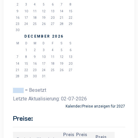
2
3
4
5
6
7
8
9
10
11
12
13
14
15
16
17
18
19
20
21
22
23
24
25
26
27
28
29
30
DECEMBER 2026
M
D
M
D
F
S
S
1
2
3
4
5
6
7
8
9
10
11
12
13
14
15
16
17
18
19
20
21
22
23
24
25
26
27
28
29
30
31
= Besetzt
Letzte Aktualisierung: 02-07-2026
Kalender/Preise anzeigen für 2027
Preise:
Preis
Preis
Preis