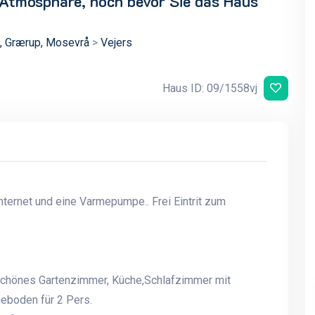
 Atmosphäre, noch bevor Sie das Haus
o, Grærup, Mosevrå
>
Vejers
Haus ID: 09/1558vj
.
nternet und eine Varmepumpe.. Frei Eintrit zum
schönes Gartenzimmer, Küche,Schlafzimmer mit
eboden für 2 Pers.