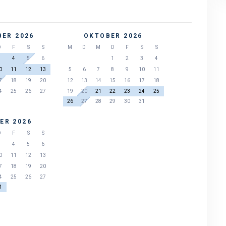
ER 2026
OKTOBER 2026
D
F
S
S
M
D
M
D
F
S
S
3
4
5
6
1
2
3
4
0
11
12
13
5
6
7
8
9
10
11
7
18
19
20
12
13
14
15
16
17
18
4
25
26
27
19
20
21
22
23
24
25
26
27
28
29
30
31
ER 2026
D
F
S
S
3
4
5
6
0
11
12
13
7
18
19
20
4
25
26
27
1