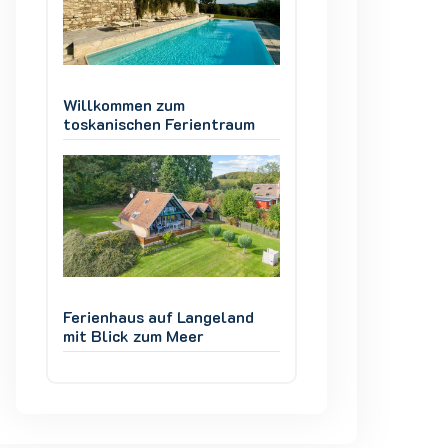
Willkommen zum
Willkommen zum
m
toskanischen Ferientraum
toskanischen Fer
d
Ferienhaus auf Langeland
Ferienhaus auf L
mit Blick zum Meer
mit Blick zum Mee