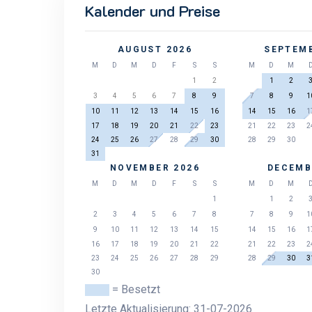
Kalender und Preise
AUGUST 2026
SEPTEMB
M
D
M
D
F
S
S
M
D
M
1
2
1
2
3
4
5
6
7
8
9
7
8
9
1
10
11
12
13
14
15
16
14
15
16
1
17
18
19
20
21
22
23
21
22
23
2
24
25
26
27
28
29
30
28
29
30
31
NOVEMBER 2026
DECEMB
M
D
M
D
F
S
S
M
D
M
1
1
2
2
3
4
5
6
7
8
7
8
9
1
9
10
11
12
13
14
15
14
15
16
1
16
17
18
19
20
21
22
21
22
23
2
23
24
25
26
27
28
29
28
29
30
3
30
= Besetzt
Letzte Aktualisierung: 31-07-2026