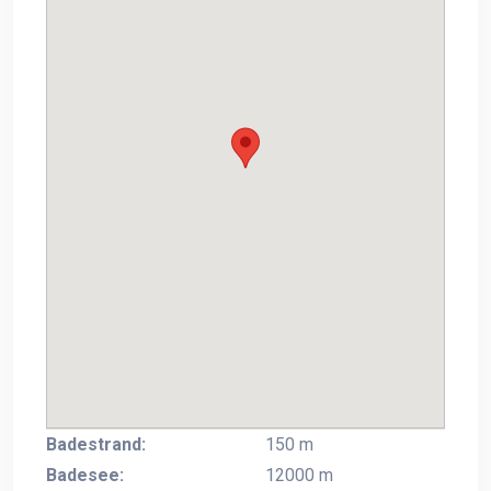
Badestrand:
150 m
Badesee:
12000 m