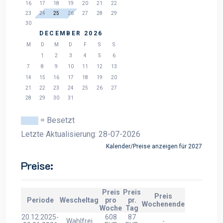
16
17
18
19
20
21
22
23
24
25
26
27
28
29
30
DECEMBER 2026
M
D
M
D
F
S
S
1
2
3
4
5
6
7
8
9
10
11
12
13
14
15
16
17
18
19
20
21
22
23
24
25
26
27
28
29
30
31
= Besetzt
Letzte Aktualisierung: 28-07-2026
Kalender/Preise anzeigen für 2027
Preise:
Preis
Preis
Preis
Periode
Wescheltag
pro
pr.
Wochenende
Woche
Tag
20.12.2025-
608
87
Wahlfrei
-