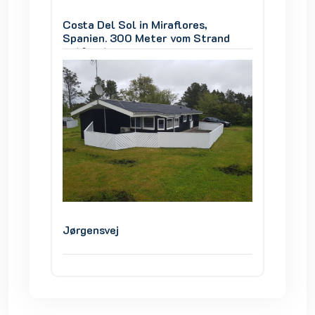
Costa Del Sol in Miraflores,
Costa D
and
Spanien. 300 Meter vom Strand
Spanie
entfernt
entfer
Jørgensvej
Jørgen