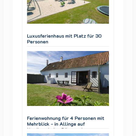
ür 30
Luxusferienhaus mit Platz für 30
Luxusfe
Personen
Person
en mit
Ferienwohnung für 4 Personen mit
Ferien
Mehrblick - in Allinge auf
Mehrbli
Nordbornholm, Dänemark
Nordbo