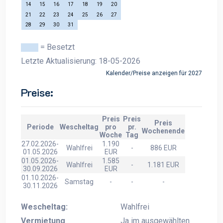
14
15
16
17
18
19
20
21
22
23
24
25
26
27
28
29
30
31
= Besetzt
Letzte Aktualisierung: 18-05-2026
Kalender/Preise anzeigen für 2027
Preise:
Preis
Preis
Preis
Periode
Wescheltag
pro
pr.
Wochenende
Woche
Tag
27.02.2026-
1.190
Wahlfrei
-
886 EUR
01.05.2026
EUR
01.05.2026-
1.585
Wahlfrei
-
1.181 EUR
30.09.2026
EUR
01.10.2026-
Samstag
-
-
-
30.11.2026
Wescheltag:
Wahlfrei
Vermietung
Ja im ausgewählten