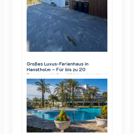
Großes Luxus-Ferienhaus in
Großes
Hanstholm – Für bis zu 20
Hansth
und
Personen, Außen-Whirlpool und
Person
Thy
Blick auf den Nationalpark Thy
Blick a