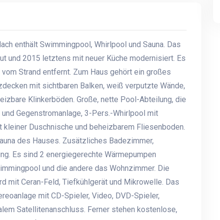
ach enthält Swimmingpool, Whirlpool und Sauna. Das
ut und 2015 letztens mit neuer Küche modernisiert. Es
 vom Strand entfernt. Zum Haus gehört ein großes
zdecken mit sichtbaren Balken, weiß verputzte Wände,
izbare Klinkerböden. Große, nette Pool-Abteilung, die
l und Gegenstromanlage, 3-Pers.-Whirlpool mit
t kleiner Duschnische und beheizbarem Fliesenboden.
 Sauna des Hauses. Zusätzliches Badezimmer,
ung. Es sind 2 energiegerechte Wärmepumpen
Swimmingpool und die andere das Wohnzimmer. Die
erd mit Ceran-Feld, Tiefkühlgerät und Mikrowelle. Das
eoanlage mit CD-Spieler, Video, DVD-Spieler,
lem Satellitenanschluss. Ferner stehen kostenlose,