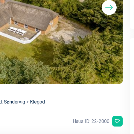
d, Søndervig
>
Klegod
Haus ID: 22-2000