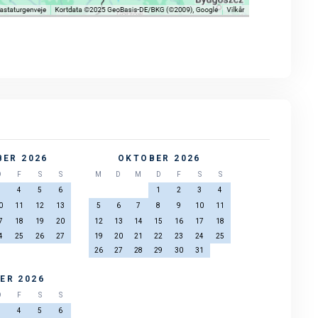
ER 2026
OKTOBER 2026
D
F
S
S
M
D
M
D
F
S
S
3
4
5
6
1
2
3
4
0
11
12
13
5
6
7
8
9
10
11
7
18
19
20
12
13
14
15
16
17
18
4
25
26
27
19
20
21
22
23
24
25
26
27
28
29
30
31
ER 2026
D
F
S
S
3
4
5
6