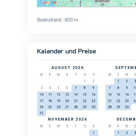
Badestrand : 800 m.
Kalender und Preise
AUGUST 2026
SEPTEMB
M
D
M
D
F
S
S
M
D
M
1
2
1
2
3
4
5
6
7
8
9
7
8
9
1
10
11
12
13
14
15
16
14
15
16
1
17
18
19
20
21
22
23
21
22
23
2
24
25
26
27
28
29
30
28
29
30
31
NOVEMBER 2026
DECEMB
M
D
M
D
F
S
S
M
D
M
1
1
2