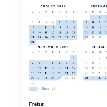
AUGUST 2026
SEPTEMB
M
D
M
D
F
S
S
M
D
M
1
2
1
2
3
4
5
6
7
8
9
7
8
9
1
10
11
12
13
14
15
16
14
15
16
1
17
18
19
20
21
22
23
21
22
23
2
24
25
26
27
28
29
30
28
29
30
31
NOVEMBER 2026
DECEMB
M
D
M
D
F
S
S
M
D
M
1
1
2
2
3
4
5
6
7
8
7
8
9
1
9
10
11
12
13
14
15
14
15
16
1
16
17
18
19
20
21
22
21
22
23
2
23
24
25
26
27
28
29
28
29
30
3
30
= Besetzt
Preise: