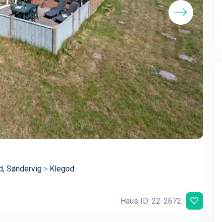
d, Søndervig
>
Klegod
Haus ID: 22-2672