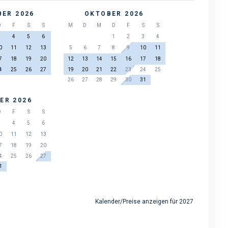
ER 2026
OKTOBER 2026
D
F
S
S
M
D
M
D
F
S
S
3
4
5
6
1
2
3
4
0
11
12
13
5
6
7
8
9
10
11
7
18
19
20
12
13
14
15
16
17
18
4
25
26
27
19
20
21
22
23
24
25
26
27
28
29
30
31
ER 2026
D
F
S
S
3
4
5
6
0
11
12
13
7
18
19
20
4
25
26
27
1
Kalender/Preise anzeigen für 2027