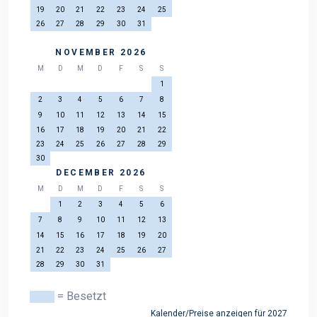
19
20
21
22
23
24
25
26
27
28
29
30
31
NOVEMBER 2026
M
D
M
D
F
S
S
1
2
3
4
5
6
7
8
9
10
11
12
13
14
15
16
17
18
19
20
21
22
23
24
25
26
27
28
29
30
DECEMBER 2026
M
D
M
D
F
S
S
1
2
3
4
5
6
7
8
9
10
11
12
13
14
15
16
17
18
19
20
21
22
23
24
25
26
27
28
29
30
31
= Besetzt
Kalender/Preise anzeigen für 2027