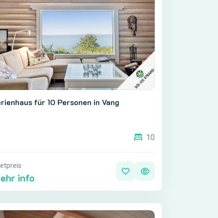
rienhaus für 10 Personen in Vang
10
etpreis
ehr info