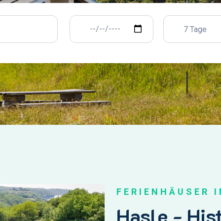
7 Tage
FERIENHÄUSER 
Hasle - His