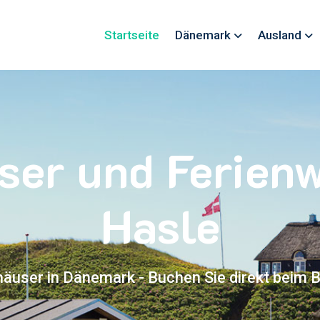
Startseite
Dänemark
Ausland
ser und Ferie
Hasle
häuser in Dänemark - Buchen Sie direkt beim B