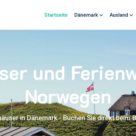
Startseite
Dänemark
Ausland
ser und Ferie
Norwegen
häuser in Dänemark - Buchen Sie direkt beim B