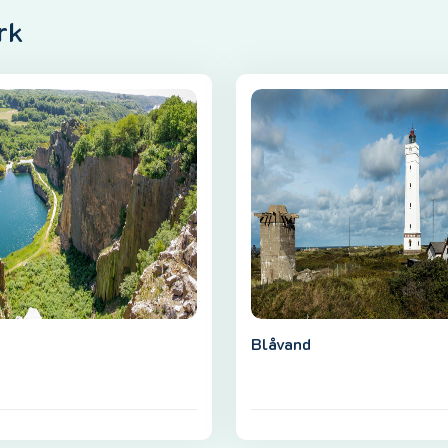
rk
Blåvand