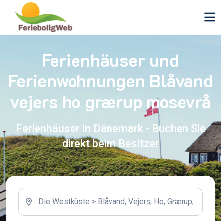
Ferienhäuser und
Ferienwohnungen Blåvand
vejers ho grærup mosevrå
Ferienhäuser in Dänemark - Buchen Sie
direkt beim Besitzer