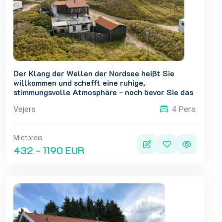
Der Klang der Wellen der Nordsee heißt Sie
willkommen und schafft eine ruhige,
stimmungsvolle Atmosphäre - noch bevor Sie das
Haus betreten. Willkommen in Vejers Strand -
Vejers
4 Pers.
einem idyllischen Rückzugsort an der Nordsee.
Hier finden Sie ein charmante
Mietpreis
432 - 1190 EUR