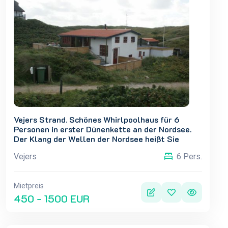
Vejers Strand. Schönes Whirlpoolhaus für 6
Personen in erster Dünenkette an der Nordsee.
Der Klang der Wellen der Nordsee heißt Sie
willkommen und schafft eine ruhige,
Vejers
6 Pers.
stimmungsvolle Atmosphäre, noch bevor Sie das
Haus betreten. Willkommen in Vejers
Mietpreis
450 - 1500 EUR