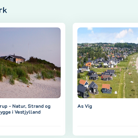
rk
rup - Natur, Strand og
As Vig
ygge i Vestjylland