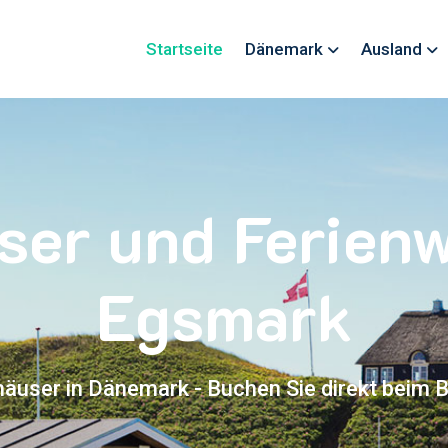
Startseite
Dänemark
Ausland
ser und Ferie
Egsmark
häuser in Dänemark - Buchen Sie direkt beim B