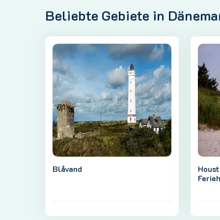
Beliebte Gebiete in Dänema
Blåvand
Houst
Ferieh