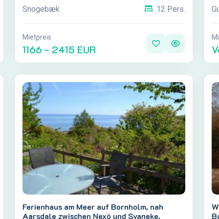
B
Snogebæk
G
12 Pers.
H
i
g
Mietpreis
Mi
1166 - 2415 EUR
V
Ferienhaus am Meer auf Bornholm, nah
W
Aarsdale zwischen Nexö und Svaneke,
B