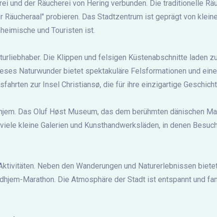
ei und der Räucherei von Hering verbunden. Die traditionelle Räu
 Räucheraal" probieren. Das Stadtzentrum ist geprägt von klei
nheimische und Touristen ist.
turliebhaber. Die Klippen und felsigen Küstenabschnitte laden 
Dieses Naturwunder bietet spektakuläre Felsformationen und eine
fahrten zur Insel Christiansø, die für ihre einzigartige Geschicht
udhjem. Das Oluf Høst Museum, das dem berühmten dänischen Male
viele kleine Galerien und Kunsthandwerksläden, in denen Besuc
 Aktivitäten. Neben den Wanderungen und Naturerlebnissen bietet
dhjem-Marathon. Die Atmosphäre der Stadt ist entspannt und fami