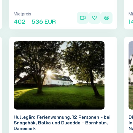
Mietpreis
Mi
402 - 536 EUR
1
Hullegård Ferienwohnung, 12 Personen - bei
D
Snogebäk, Balka und Dueodde - Bornholm,
i
Dänemark
Na