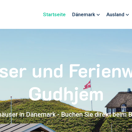
Startseite
Dänemark
Ausland
ser und Ferie
Gudhjem
häuser in Dänemark - Buchen Sie direkt beim B