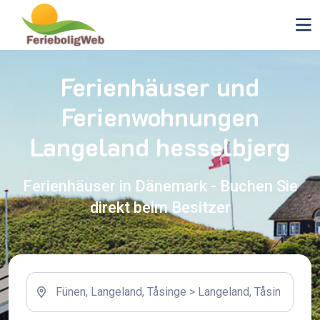
Ferienhäuser und
Ferienwohnungen
Langeland hesselbjerg
Ferienhäuser in Dänemark - Buchen Sie
direkt beim Besitzer