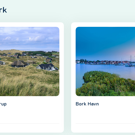
rk
rup
Bork Havn