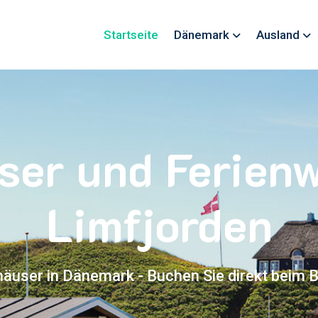
Startseite
Dänemark
Ausland
ser und Ferie
Limfjorden
häuser in Dänemark - Buchen Sie direkt beim B