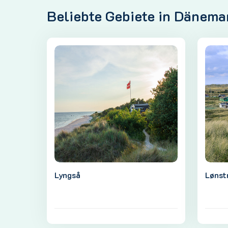
Beliebte Gebiete in Dänema
Lyngså
Lønst