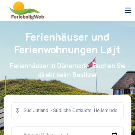
Ferienhäuser und
Ferienwohnungen Løjt
Ferienhäuser in Dänemark - Buchen Sie
direkt beim Besitzer