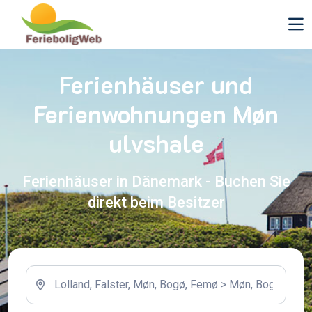
Ferienhäuser und
Ferienwohnungen Møn
ulvshale
Ferienhäuser in Dänemark - Buchen Sie
direkt beim Besitzer