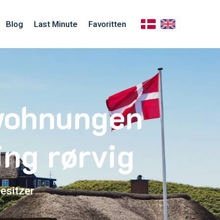
Blog
Last Minute
Favoritten
nwohnungen
ng rørvig
esitzer