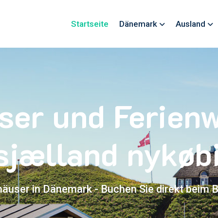
Startseite
Dänemark
Ausland
ser und Ferie
sjælland nykøbi
häuser in Dänemark - Buchen Sie direkt beim B