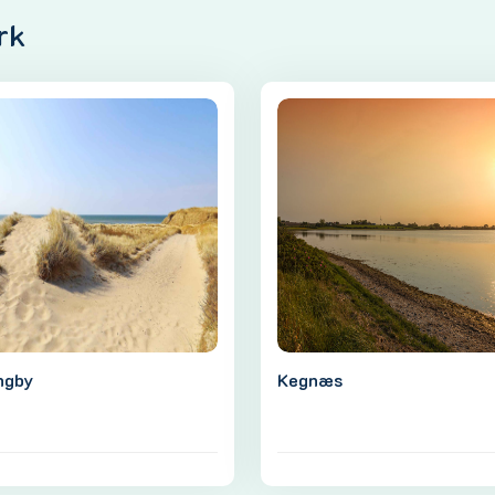
rk
ngby
Kegnæs