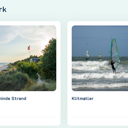
rk
minde Strand
Klitmøller