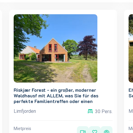
Riskjær Forest - ein großer, moderner
E
Waldhausf mit ALLEM, was Sie für das
S
perfekte Familientreffen oder einen
generationsübergreifenden Urlaub brauchen
Limfjorden
Ma
30 Pers.
Mietpreis
Mi