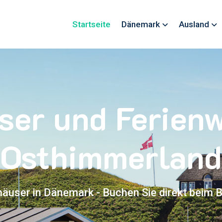
Startseite
Dänemark
Ausland
ser und Ferie
Osthimmerland
häuser in Dänemark - Buchen Sie direkt beim B