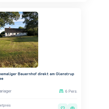
hemaliger Bauernhof direkt am Glenstrup
ee
riager
6 Pers.
etpreis