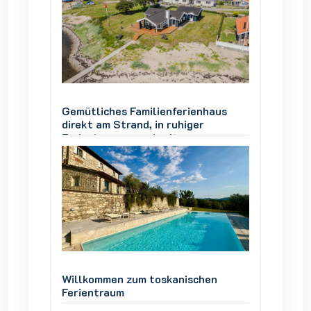
aus
Gemütliches Familienferienhaus
Gemütl
direkt am Strand, in ruhiger
direkt 
Ferienhausgegend, mit
Ferien
ner
Panoramablick über die Genner
Panora
Bucht.
Bucht.
en
Willkommen zum toskanischen
Willko
Ferientraum
Ferien