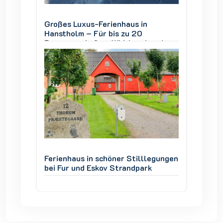
Großes Luxus-Ferienhaus in
Großes
Hanstholm – Für bis zu 20
Hansth
und
Personen, Außen-Whirlpool und
Person
Thy
Blick auf den Nationalpark Thy
Blick a
legungen
Ferienhaus in schöner Stilllegungen
Ferienh
k
bei Fur und Eskov Strandpark
bei Fur