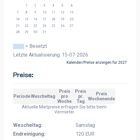
1
2
3
4
5
6
7
8
9
10
11
12
13
14
15
16
17
18
19
20
21
22
23
24
25
26
27
28
29
30
31
= Besetzt
Letzte Aktualisierung: 15-07-2026
Kalender/Preise anzeigen für 2027
Preise:
Preis
Preis
Preis
Periode
Wescheltag
pro
pr.
Wochenende
Woche
Tag
Aktuelle Mietpreise erfragen Sie bitte beim
Vermieter
Wescheltag:
Samstag
Endreinigung:
120 EUR