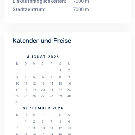
Einkaufsmöglichkeiten:
7000 m
Stadtzentrum:
7000 m
Kalender und Preise
AUGUST 2026
M
D
M
D
F
S
S
1
2
3
4
5
6
7
8
9
10
11
12
13
14
15
16
17
18
19
20
21
22
23
24
25
26
27
28
29
30
31
SEPTEMBER 2026
M
D
M
D
F
S
S
1
2
3
4
5
6
7
8
9
10
11
12
13
14
15
16
17
18
19
20