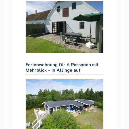
en mit
Ferienwohnung für 6 Personen mit
Ferien
Mehrblick - in Allinge auf
Mehrbli
Nordbornholm, Dänemark
Nordbo