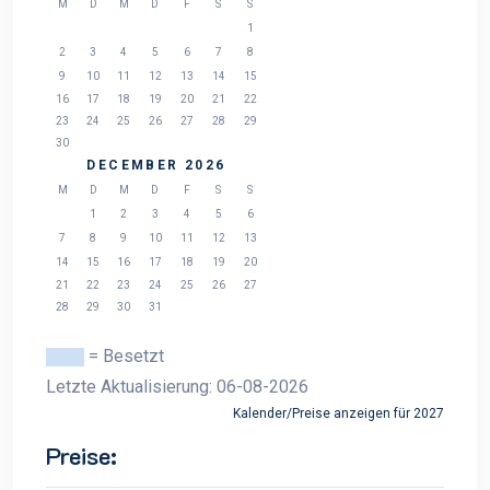
M
D
M
D
F
S
S
1
2
3
4
5
6
7
8
9
10
11
12
13
14
15
16
17
18
19
20
21
22
23
24
25
26
27
28
29
30
DECEMBER 2026
M
D
M
D
F
S
S
1
2
3
4
5
6
7
8
9
10
11
12
13
14
15
16
17
18
19
20
21
22
23
24
25
26
27
28
29
30
31
= Besetzt
Letzte Aktualisierung: 06-08-2026
Kalender/Preise anzeigen für 2027
Preise: