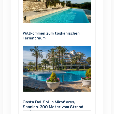
en
Willkommen zum toskanischen
Willko
Ferientraum
Ferien
Costa Del Sol in Miraflores,
Costa D
and
Spanien. 300 Meter vom Strand
Spanie
entfernt
entfer