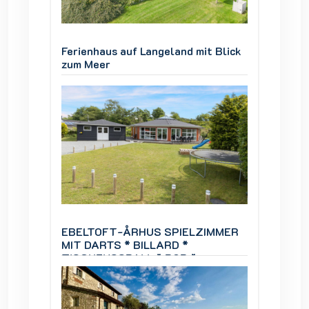
 Blick
Ferienhaus auf Langeland mit Blick
Ferienh
zum Meer
zum Me
IMMER
EBELTOFT-ÅRHUS SPIELZIMMER
EBELT
MIT DARTS * BILLARD *
MIT DA
TISCHFUSSBALL * BOB *
TISCH
Infrarotsauna.
Infraro