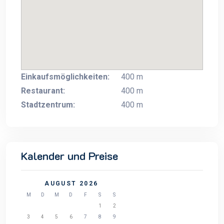
Einkaufsmöglichkeiten:
400 m
Restaurant:
400 m
Stadtzentrum:
400 m
Kalender und Preise
AUGUST 2026
M
D
M
D
F
S
S
1
2
3
4
5
6
7
8
9