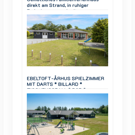
direkt am Strand, in ruhiger
direkt 
Ferienhausgegend, mit
Ferien
ner
Panoramablick über die Genner
Panora
Bucht.
Bucht.
IMMER
EBELTOFT-ÅRHUS SPIELZIMMER
EBELT
MIT DARTS * BILLARD *
MIT DA
TISCHFUSSBALL * BOB *
TISCH
Infrarotsauna.
Infraro