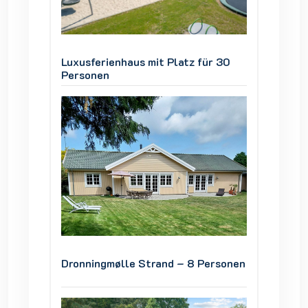
ür 30
Luxusferienhaus mit Platz für 30
Luxusfe
Personen
Person
ersonen
Dronningmølle Strand – 8 Personen
Dronni