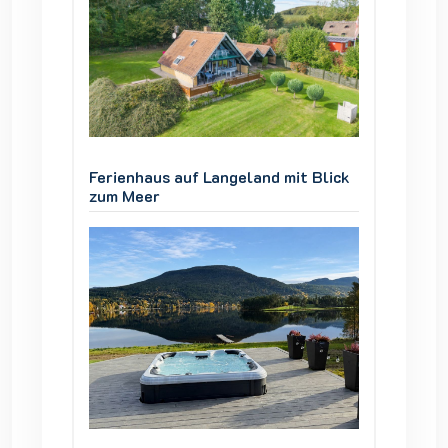
 Blick
Ferienhaus auf Langeland mit Blick
Ferienh
zum Meer
zum Me