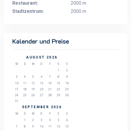
Restaurant:
2000 m
Stadtzentrum:
2000 m
Kalender und Preise
AUGUST 2026
M
D
M
D
F
S
S
1
2
3
4
5
6
7
8
9
10
11
12
13
14
15
16
17
18
19
20
21
22
23
24
25
26
27
28
29
30
31
SEPTEMBER 2026
M
D
M
D
F
S
S
1
2
3
4
5
6
7
8
9
10
11
12
13