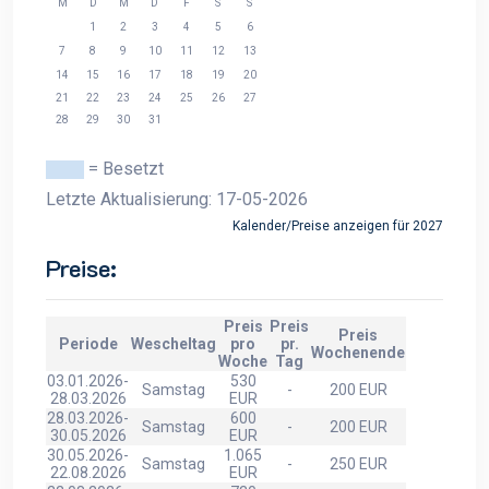
M
D
M
D
F
S
S
1
2
3
4
5
6
7
8
9
10
11
12
13
14
15
16
17
18
19
20
21
22
23
24
25
26
27
28
29
30
31
= Besetzt
Letzte Aktualisierung: 17-05-2026
Kalender/Preise anzeigen für 2027
Preise:
Preis
Preis
Preis
Periode
Wescheltag
pro
pr.
Wochenende
Woche
Tag
03.01.2026-
530
Samstag
-
200 EUR
28.03.2026
EUR
28.03.2026-
600
Samstag
-
200 EUR
30.05.2026
EUR
30.05.2026-
1.065
Samstag
-
250 EUR
22.08.2026
EUR