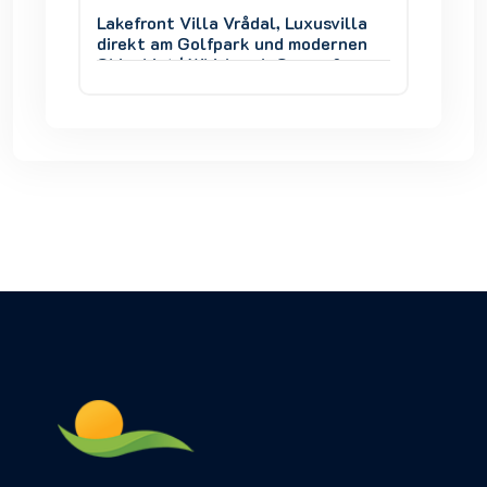
villa
Lakefront Villa Vrådal, Luxusvilla
Lakefro
ernen
direkt am Golfpark und modernen
direkt
 &
Skigebiet | Whirlpool, Sauna &
Skigebi
Seeblick
Seebli