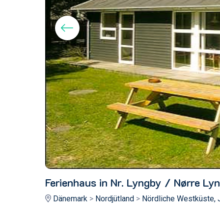
Ferienhaus in Nr. Lyngby / Nørre Ly
Dänemark
>
Nordjütland
>
Nördliche Westküste,