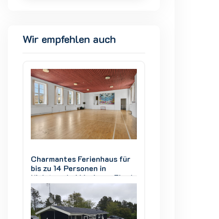
Wir empfehlen auch
ür
Charmantes Ferienhaus für
Charmantes Ferie
bis zu 14 Personen in
bis zu 14 Personen
ord
Kielstrup bei Mariager Fjord
Kielstrup bei Mari