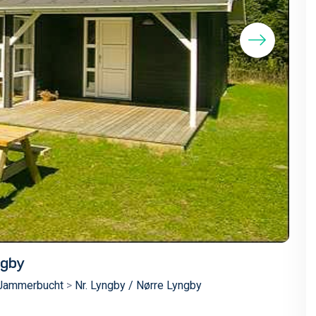
ngby
 Jammerbucht
>
Nr. Lyngby / Nørre Lyngby