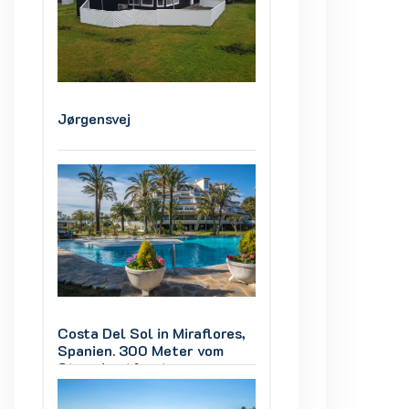
Jørgensvej
Jørgensvej
es,
Costa Del Sol in Miraflores,
Costa Del Sol in M
Spanien. 300 Meter vom
Spanien. 300 Met
Strand entfernt
Strand entfernt