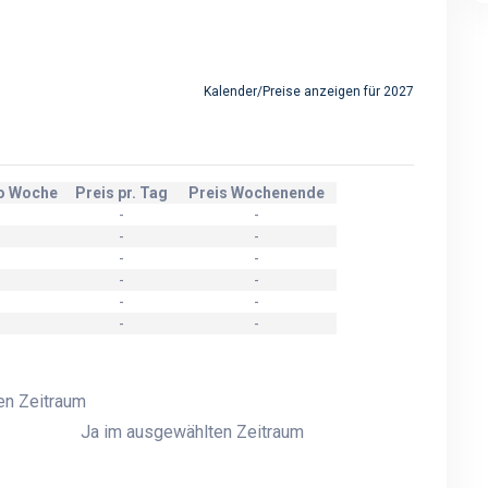
Kalender/Preise anzeigen für 2027
ro Woche
Preis pr. Tag
Preis Wochenende
-
-
-
-
-
-
-
-
-
-
-
-
en Zeitraum
Ja im ausgewählten Zeitraum