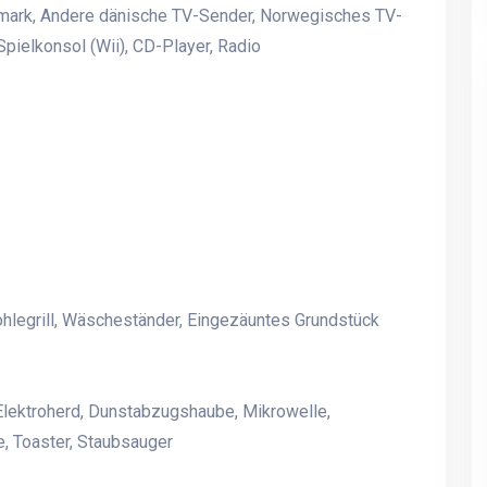
ark, Andere dänische TV-Sender, Norwegisches TV-
pielkonsol (Wii), CD-Player, Radio
ohlegrill, Wäscheständer, Eingezäuntes Grundstück
Charmantes Ferienhaus für
Charmantes Ferienhaus f
bis zu 14 Personen in
bis zu 14 Personen in
Kielstrup bei Mariager Fjord
Kielstrup bei Mariager Fj
Elektroherd, Dunstabzugshaube, Mikrowelle,
, Toaster, Staubsauger