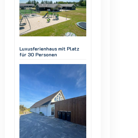
z
Luxusferienhaus mit Platz
Luxusferienhaus m
für 30 Personen
für 30 Personen