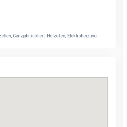
len, Ganzjahr isoliert, Holzofen, Elektroheizung
Jørgensvej
Jørgensvej
Costa Del Sol in Miraflores,
Costa Del Sol in Miraflor
Spanien. 300 Meter vom
Spanien. 300 Meter vom
Strand entfernt
Strand entfernt